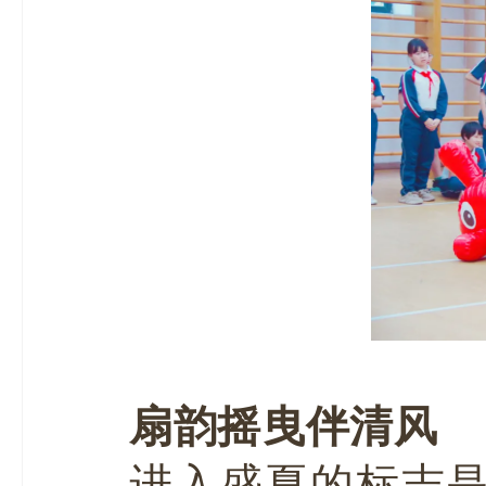
扇韵摇曳伴清风
进入盛夏的标志