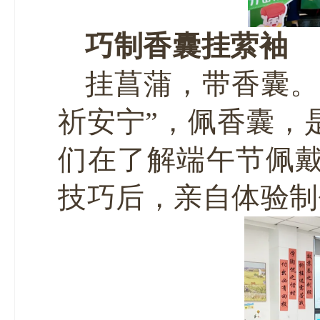
巧制香囊挂萦袖
挂菖蒲，带香囊。
祈安宁”，佩香囊，
们在了解端午节佩
技巧后，亲自体验制