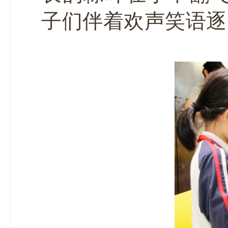
子们伴着欢声笑语逐