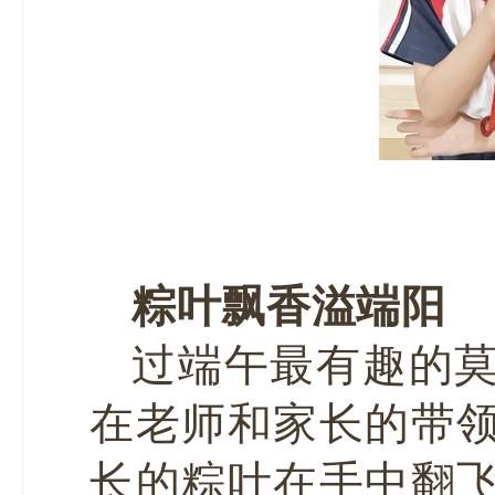
粽叶飘香溢端阳
过端午最有趣的
在老师和家长的带
长的粽叶在手中翻